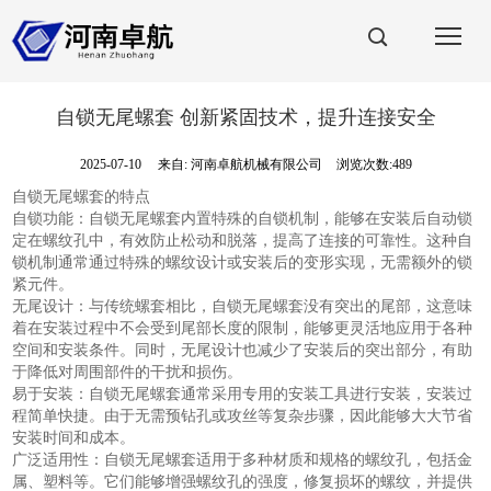
自锁无尾螺套 创新紧固技术，提升连接安全
2025-07-10
来自:
河南卓航机械有限公司
浏览次数:489
自锁无尾螺套的特点
自锁功能：自锁无尾螺套内置特殊的自锁机制，能够在安装后自动锁
定在螺纹孔中，有效防止松动和脱落，提高了连接的可靠性。这种自
锁机制通常通过特殊的螺纹设计或安装后的变形实现，无需额外的锁
紧元件。
无尾设计：与传统螺套相比，自锁无尾螺套没有突出的尾部，这意味
着在安装过程中不会受到尾部长度的限制，能够更灵活地应用于各种
空间和安装条件。同时，无尾设计也减少了安装后的突出部分，有助
于降低对周围部件的干扰和损伤。
易于安装：自锁无尾螺套通常采用专用的安装工具进行安装，安装过
程简单快捷。由于无需预钻孔或攻丝等复杂步骤，因此能够大大节省
安装时间和成本。
广泛适用性：自锁无尾螺套适用于多种材质和规格的螺纹孔，包括金
属、塑料等。它们能够增强螺纹孔的强度，修复损坏的螺纹，并提供