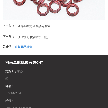
上一条 ：
磷青铜螺套 高强度耐腐蚀...
下一条 ：
镀银螺套 优雅防护，提升...
关键词：
自锁无尾螺套
河南卓航机械有限公司
联系人：
李经
理
电话：
18339392551
邮箱：
1502742694@qq.com