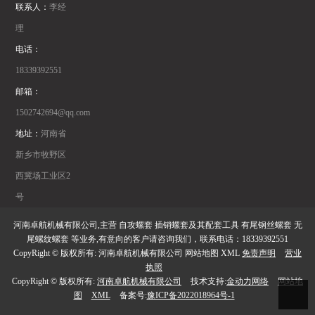
联系人：
李经
理
电话：
18339392551
邮箱：
1502742694@qq.com
地址：
河南省
新乡市牧野区
西冀场工业区2
号
河南卓航机械有限公司,主营 自攻螺套 插销螺套及其配套工具 有尾钢丝螺套 无
尾螺纹螺套 等业务,有意向的客户请咨询我们，联系电话：18339392551
CopyRight © 版权所有: 河南卓航机械有限公司 网站地图 XML
免责声明
营业
执照
CopyRight © 版权所有:
河南卓航机械有限公司
技术支持:
金动力网络
网站地
图
XML
备案号:
豫ICP备2022018964号-1