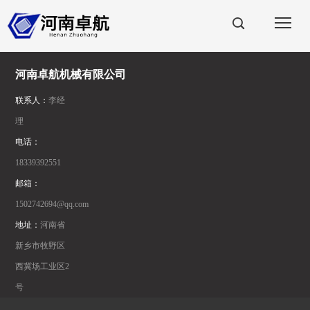
河南卓航机械有限公司
联系人：
李经
理
电话：
18339392551
邮箱：
1502742694@qq.com
地址：
河南省
新乡市牧野区
西冀场工业区2
号