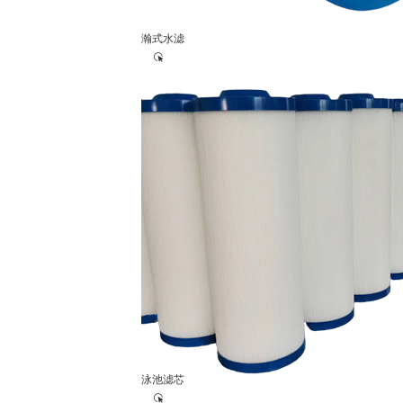
瀚式水滤
泳池滤芯