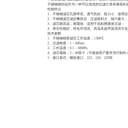
不锈钢烧结毡作为一种可以清洗的过滤介质有着很长
性能特点
1、不锈钢滤芯孔隙率高、透气性好、阻力小、使用
2、不锈钢滤芯成折叠状后，过滤面积大，纳污量大；
3、滤芯耐高温，耐腐蚀、适用于高粘稠液体过滤；
4、再生性能好，经化学清洗、高温及超声波清洗可
技术参数
1、不锈钢精密滤芯工作温度：≤500℃
2、过滤精度：1－200um
3、工作温度：0.1－30MPa
4、滤芯规格：5－40英寸（可根据用户要求另行制作
5、接口形式：螺纹接口、222、226、220等